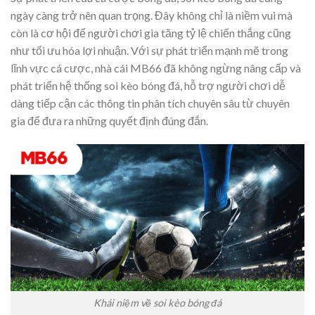
ngày càng trở nên quan trọng. Đây không chỉ là niềm vui mà
còn là cơ hội để người chơi gia tăng tỷ lệ chiến thắng cũng
như tối ưu hóa lợi nhuận. Với sự phát triển mạnh mẽ trong
lĩnh vực cá cược, nhà cái MB66 đã không ngừng nâng cấp và
phát triển hệ thống soi kèo bóng đá, hỗ trợ người chơi dễ
dàng tiếp cận các thông tin phân tích chuyên sâu từ chuyên
gia để đưa ra những quyết định đúng đắn.
Khái niệm về soi kèo bóng đá