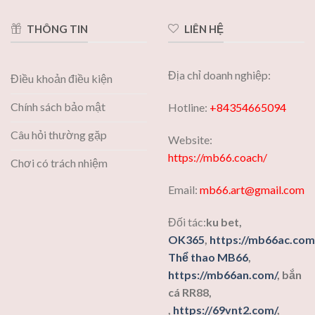
THÔNG TIN
LIÊN HỆ
Địa chỉ doanh nghiệp:
Điều khoản điều kiện
Chính sách bảo mật
Hotline:
+84354665094
Câu hỏi thường gặp
Website:
https://mb66.coach/
Chơi có trách nhiệm
Email:
mb66.art@gmail.com
Đối tác:
ku bet,
OK365
,
https://mb66ac.com
Thể thao MB66
,
https://mb66an.com/
, bắn
cá RR88,
,
https://69vnt2.com/
,