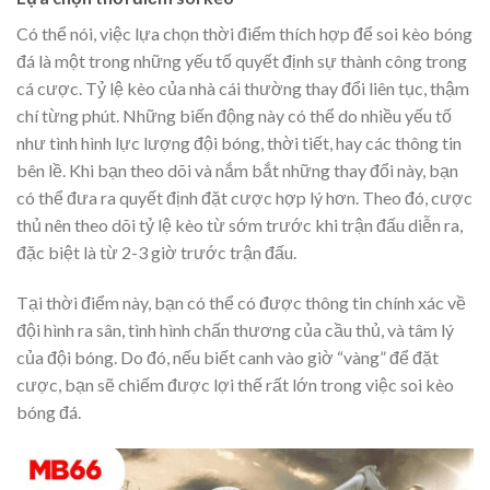
Có thể nói, việc lựa chọn thời điểm thích hợp để soi kèo bóng
đá là một trong những yếu tố quyết định sự thành công trong
cá cược. Tỷ lệ kèo của nhà cái thường thay đổi liên tục, thậm
chí từng phút. Những biến động này có thể do nhiều yếu tố
như tình hình lực lượng đội bóng, thời tiết, hay các thông tin
bên lề. Khi bạn theo dõi và nắm bắt những thay đổi này, bạn
có thể đưa ra quyết định đặt cược hợp lý hơn. Theo đó, cược
thủ nên theo dõi tỷ lệ kèo từ sớm trước khi trận đấu diễn ra,
đặc biệt là từ 2-3 giờ trước trận đấu.
Tại thời điểm này, bạn có thể có được thông tin chính xác về
đội hình ra sân, tình hình chấn thương của cầu thủ, và tâm lý
của đội bóng. Do đó, nếu biết canh vào giờ “vàng” để đặt
cược, bạn sẽ chiếm được lợi thế rất lớn trong việc soi kèo
bóng đá.