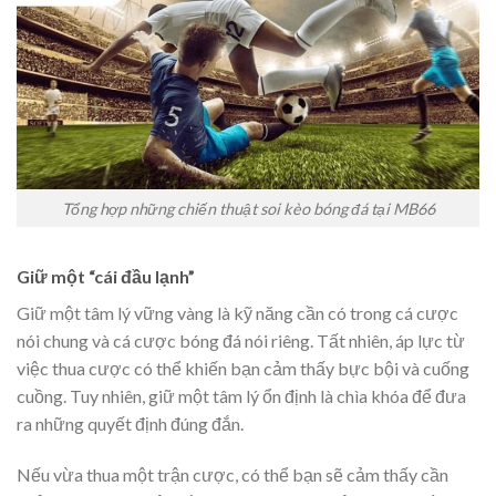
Tổng hợp những chiến thuật soi kèo bóng đá tại MB66
Giữ một “cái đầu lạnh”
Giữ một tâm lý vững vàng là kỹ năng cần có trong cá cược
nói chung và cá cược bóng đá nói riêng. Tất nhiên, áp lực từ
việc thua cược có thể khiến bạn cảm thấy bực bội và cuống
cuồng. Tuy nhiên, giữ một tâm lý ổn định là chìa khóa để đưa
ra những quyết định đúng đắn.
Nếu vừa thua một trận cược, có thể bạn sẽ cảm thấy cần