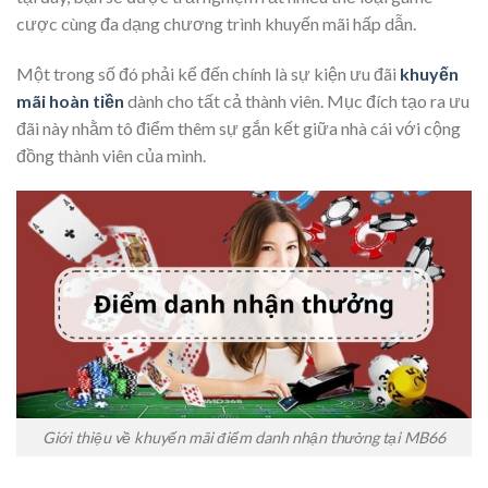
cược cùng đa dạng chương trình khuyến mãi hấp dẫn.
Một trong số đó phải kể đến chính là sự kiện ưu đãi
khuyến
mãi hoàn tiền
dành cho tất cả thành viên. Mục đích tạo ra ưu
đãi này nhằm tô điểm thêm sự gắn kết giữa nhà cái với cộng
đồng thành viên của mình.
Giới thiệu về khuyến mãi điểm danh nhận thưởng tại MB66