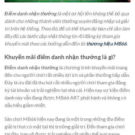
Điểm danh nhận thưởng
là một cơ hội lớn không thể bỏ qua
dành cho những thành viên thường xuyên đăng nhập và giải
trí trên hệ thống. Theo đó, để có thể tham dự bạn chỉ cần làm
đầy đủ các bước cập nhật thông tin rồi đăng ký tham gia
khuyến mãi theo các hướng dẫn đến từ
thương hiệu MB66
.
Khuyến mãi điểm danh nhận thưởng là gì?
Điểm danh nhận thưởng
là chương trình khuyến mãi mang
đến cho người chơi rất nhiều lợi ích và phần thưởng hấp dẫn.
Đây là ưu đãi đã thu hút rất nhiều người chơi tham gia đăng
ký tài khoản và trải nghiệm tại nhà cái. Hiện nay sự kiện điểm
danh này vẫn đang được MB66 ART phát hành và không có
dấu hiệu giảm nhiệt.
Sân chơi MB66 hiện nay đang là một trong những địa điểm
giải trí hot có mặt tại thị trường giải trí. Đến tham gia chơi
tại đây, bạn sẽ được trải nghiệm rất nhiều thể loại game