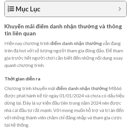
Mục Lục
Khuyến mãi điểm danh nhận thưởng và thông
tin liên quan
Hiện nay chương trình
điểm danh nhận thưởng
vẫn đang
trên đà hot với số lượng người tham gia đông đảo. Để tham
gia trước hết người chơi cần biết đến những nội dung xoay
quanh chương trình.
Thời gian diễn ra
Chương trình khuyến mãi
điểm danh nhận thưởng
MB66
được phát hành kể từ ngày 01/01/2024 và chưa có dấu hiệu
dừng lại. Đây là sự kiện đầu tiên trong năm 2024 nên được
nhà cái đầu tư rất mạnh. Với mong muốn hỗ trợ và tri ân đến
với những thành viên chăm chỉ đăng nhập và tham gia cược
tại hệ thống.