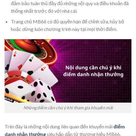
đảm bảo tuân thủ đầy đủ những nội quy và điều khoản đã
thống nhất trước đó với nhà cái.
Trang chủ MB66 có đủ quyền hạn để chỉnh sửa, hủy bỏ
hoặc dừng luôn chương trình này tại mọi thời điểm.
Những điểm cần chú ý khi tham gia khuyến mãi
Trên đây là những nội dung liên quan đến khuyến mãi
điểm
danh nhận thưởng
siêu hấp dẫn từ thương hiệu MB66.