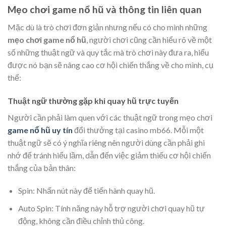
Mẹo chơi game nổ hũ và thông tin liên quan
Mặc dù là trò chơi đơn giản nhưng nếu có cho mình những
mẹo chơi game nổ hũ
, người chơi cũng cần hiểu rõ về một
số những thuật ngữ và quy tắc mà trò chơi này đưa ra, hiểu
được nó bạn sẽ nâng cao cơ hội chiến thắng về cho mình, cụ
thể:
Thuật ngữ thường gặp khi quay hũ trực tuyến
Người cần phải làm quen với các thuật ngữ trong mẹo chơi
game nổ hũ uy tín
đổi thưởng tại casino mb66. Mỗi một
thuật ngữ sẽ có ý nghĩa riêng nên người dùng cần phải ghi
nhớ để tránh hiểu lầm, dẫn đến việc giảm thiếu cơ hội chiến
thắng của bản thân:
Spin: Nhấn nút này để tiến hành quay hũ.
Auto Spin: Tính năng này hỗ trợ người chơi quay hũ tự
động, không cần điều chỉnh thủ công.