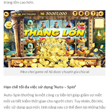
trúng lớn cao hơn.
Mẹo chơi game nổ hũ được chuyên gia chia sẻ
Hạn chế tối đa việc sử dụng “Auto – Spin”
Auto-Spin thường là một công cụ tiện lợi giúp giảm sự mệt
mỏi và tiết kiệm thời gian cho người chơi. Tuy nhiên, đôi khi,
việc sử dụng quá mức tính năng này có thể đem lại những hậu