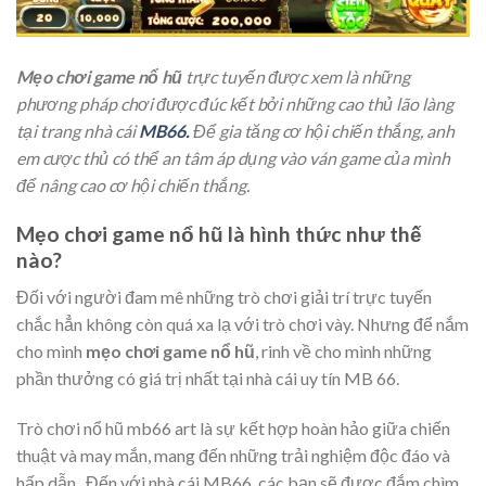
Mẹo chơi game nổ hũ
trực tuyến được xem là những
phương pháp chơi được đúc kết bởi những cao thủ lão làng
tại trang nhà cái
MB66.
Để gia tăng cơ hội chiến thắng, anh
em cược thủ có thể an tâm áp dụng vào ván game của mình
để nâng cao cơ hội chiến thắng.
Mẹo chơi game nổ hũ là hình thức như thế
nào?
Đối với người đam mê những trò chơi giải trí trực tuyến
chắc hẳn không còn quá xa lạ với trò chơi vày. Nhưng để nắm
cho mình
mẹo chơi game nổ hũ
, rinh về cho mình những
phần thưởng có giá trị nhất tại nhà cái uy tín MB 66.
Trò chơi nổ hũ mb66 art là sự kết hợp hoàn hảo giữa chiến
thuật và may mắn, mang đến những trải nghiệm độc đáo và
hấp dẫn.
Đến với nhà cái MB66, các bạn sẽ được đắm chìm