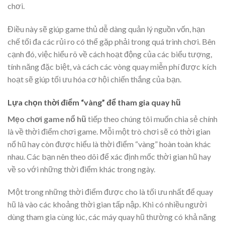
chơi.
Điều này sẽ giúp game thủ dễ dàng quản lý nguồn vốn, hạn
chế tối đa các rủi ro có thể gặp phải trong quá trình chơi. Bên
cạnh đó, việc hiểu rõ về cách hoạt động của các biểu tượng,
tính năng đặc biệt, và cách các vòng quay miễn phí được kích
hoạt sẽ giúp tối ưu hóa cơ hội chiến thắng của bạn.
Lựa chọn thời điểm “vàng” để tham gia quay hũ
Mẹo chơi game nổ hũ
tiếp theo chúng tôi muốn chia sẻ chính
là về thời điểm chơi game. Mỗi một trò chơi sẽ có thời gian
nổ hũ hay còn được hiểu là thời điểm “vàng” hoàn toàn khác
nhau. Các bạn nên theo dõi để xác định mốc thời gian hũ hay
về so với những thời điểm khác trong ngày.
Một trong những thời điểm được cho là tối ưu nhất để quay
hũ là vào các khoảng thời gian tấp nập. Khi có nhiều người
dùng tham gia cùng lúc, các máy quay hũ thường có khả năng